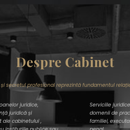
Despre Cabinet
 și secretul profesional reprezintă fundamentul relație
anelor juridice,
Serviciile jurid
ă juridică și
domenii de practi
 ale cabinetului ,
familiei, executa
 instituțiile publice sau
penal.