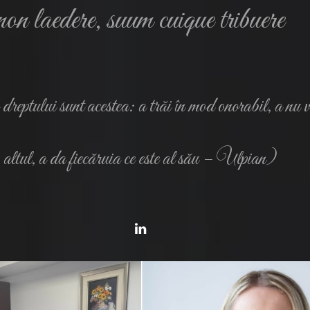
non laedere, suum cuique tribuere
dreptului sunt acestea: a trăi în mod onorabil, a nu
altul, a da fiecăruia ce este al său – Ulpian)