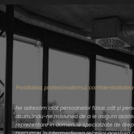
Probitatea, profesionalismul, confidențialitatea
Ne adresăm atât persoanelor fizice, cât și perso
asumându-ne misiunea de a le asigura asistenț
reprezentare în domeniile specializate de drept
precum și în intermedierea relațiilor acestora cu