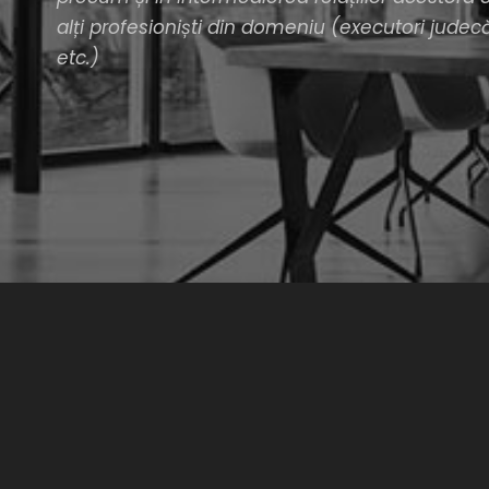
alți profesioniști din domeniu (executori judecăt
etc.)