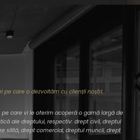
i pe care o dezvoltăm cu clienții noștri.
ice pe care vi le oferim acoperă o gamă largă de
că ale dreptului, respectiv: drept civil, dreptul
re silită, drept comercial, dreptul muncii, drept