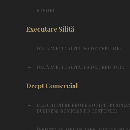
MINORI:
Executare Silită
DACĂ AVEȚI CALITATEA DE DEBITOR:
DACĂ AVEȚI CALITATEA DE CREDITOR:
Drept Comercial
RELAȚII ÎNTRE PROFESIONIȘTI/BUSINES
BUSINESS/BUSINESS TO CUSTOMER
ÎNFIINȚARE, ORGANIZARE, FUNCȚIONAR