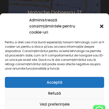
Matache Dobrescu, 17
Administrează
consimțămintele pentru
cookie-uri
Pentru a oferi cea mai bună experiență, folosim tehnologii, cum ar fi
cookie-uri, pentru a stoca și/sau accesa informațiile despre
dispozitive. Consimțământul pentru aceste tehnologii ne permite
să procesăm date, cum ar fi comportamentul de navigare sau ID-
uri unice pe acest site. Dacă nu îți dai consimțământul sau îți
retragi consimțământul dat poate avea afecte negative asupra
unor anumite funcționalități și funcții.
Acceptă
Copyright 2022 Cabinet de Avocat Deaconu,
Refuză
Toate Drepturile Rezervate
Termeni și Condiții
Politică de
Vezi preferințele
confidențialitate