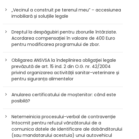
„Vecinul a construit pe terenul meu” – accesiunea
imobiliară și soluțiile legale
Dreptul la despăgubiri pentru zborurile întârziate.
Acordarea compensației în valoare de 400 Euro
pentru modificarea programului de zbor.
Obligarea ANSVSA la îndeplinirea obligaţiei legale
prevăzută de art. 15 ind. 2 din O.G. nr. 42/2004
privind organizarea activității sanitar-veterinare și
pentru siguranța alimentelor
Anularea certificatului de moștenitor: când este
posibilă?
Netemeinicia procesului-verbal de contravenție
întocmit pentru refuzul vânzătorului de a
comunica datele de identificare ale dobânditorului
(sau mandatarului acestuia) unui autovehicul