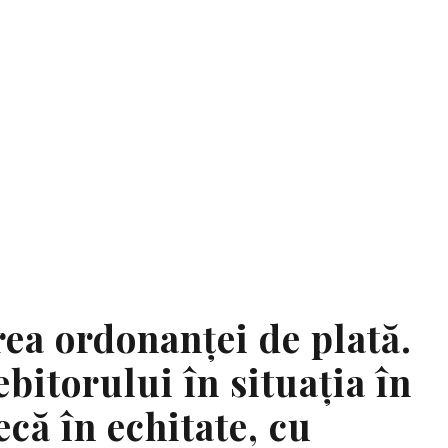
Tag
ALE DE ATAC ÎMPOTRIVA ORDONANȚEI DE PLA
ea ordonanței de plată.
ebitorului în situația în
ecă în echitate, cu