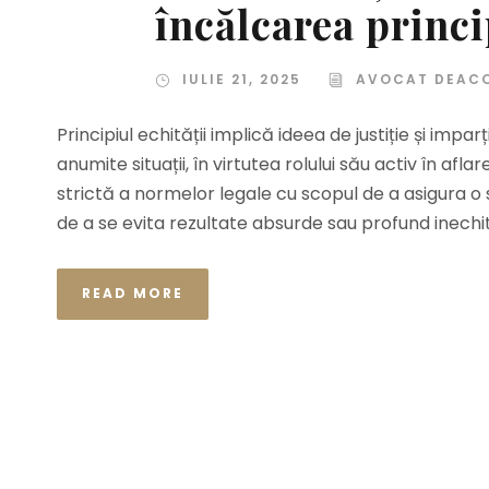
încălcarea princi
IULIE 21, 2025
AVOCAT DEAC
Principiul echității implică ideea de justiție și impar
anumite situații, în virtutea rolului său activ în af
strictă a normelor legale cu scopul de a asigura o s
de a se evita rezultate absurde sau profund inechita
READ MORE