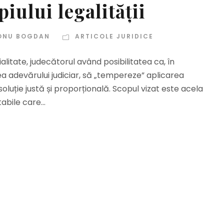
piului legalității
ONU BOGDAN
ARTICOLE JURIDICE
țialitate, judecătorul având posibilitatea ca, în
larea adevărului judiciar, să „tempereze” aplicarea
oluție justă și proporțională. Scopul vizat este acela
bile care...