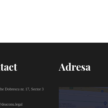
tact
Adresa
he Dobrescu nr. 17, Sector 3
deaconu.legal