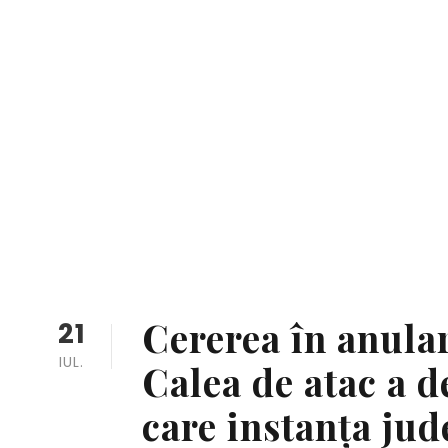
C
Cererea în anular
21
IUL.
Calea de atac a d
care instanța jud