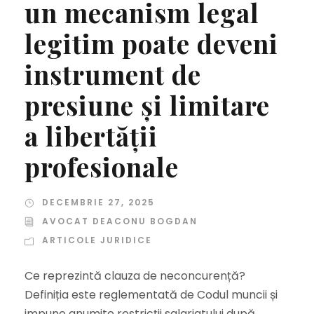
un mecanism legal
legitim poate deveni
instrument de
presiune și limitare
a libertății
profesionale
DECEMBRIE 27, 2025
AVOCAT DEACONU BOGDAN
ARTICOLE JURIDICE
Ce reprezintă clauza de neconcurență?
Definiția este reglementată de Codul muncii și
impune anumite restricții salariatului după