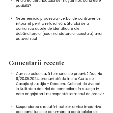
Anularea certificatului de moștenitor: când este
posibilă?
Netemeinicia procesului-verbal de contravenție
întocmit pentru refuzul vânzătorului de a
comunica datele de identificare ale
dobânditorului (sau mandatarului acestuia) unui
autovehicul
Comentarii recente
Cum se calculează termenul de preaviz? Decizia
9/20.05.2024, pronunțată de Înalta Curte de
Casație și Justiție - Deaconu Cabinet de Avocat
la
Nulitatea deciziei de concediere în situația în
care angajatorul nu respectă termenul de preaviz
Suspendarea executării actelor emise împotriva
persoanei juridice ca urmare a controalelor din