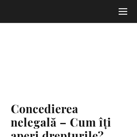
Tag
CONTESTAȚIE
Concedierea
nelegală – Cum îți
aperi drepturile?