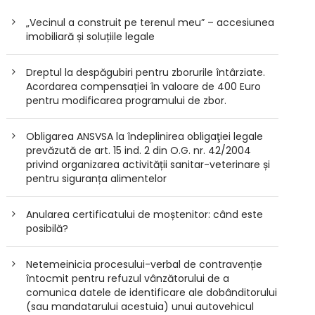
„Vecinul a construit pe terenul meu” – accesiunea
imobiliară și soluțiile legale
Dreptul la despăgubiri pentru zborurile întârziate.
Acordarea compensației în valoare de 400 Euro
pentru modificarea programului de zbor.
Obligarea ANSVSA la îndeplinirea obligaţiei legale
prevăzută de art. 15 ind. 2 din O.G. nr. 42/2004
privind organizarea activității sanitar-veterinare și
pentru siguranța alimentelor
Anularea certificatului de moștenitor: când este
posibilă?
Netemeinicia procesului-verbal de contravenție
întocmit pentru refuzul vânzătorului de a
comunica datele de identificare ale dobânditorului
(sau mandatarului acestuia) unui autovehicul