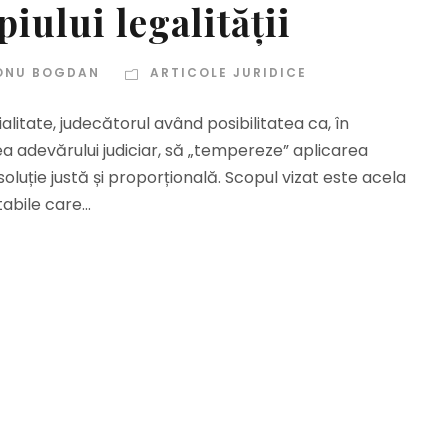
piului legalității
ONU BOGDAN
ARTICOLE JURIDICE
țialitate, judecătorul având posibilitatea ca, în
larea adevărului judiciar, să „tempereze” aplicarea
oluție justă și proporțională. Scopul vizat este acela
bile care...