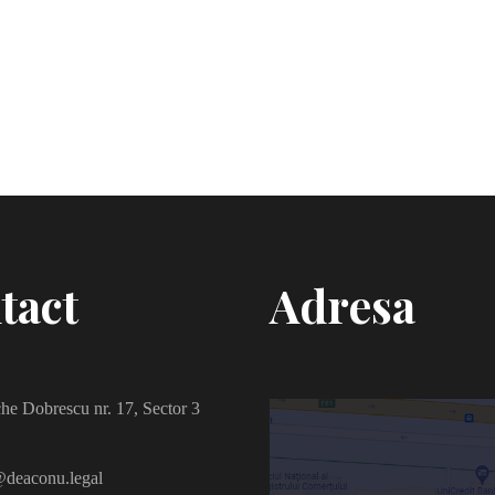
tact
Adresa
he Dobrescu nr. 17, Sector 3
deaconu.legal