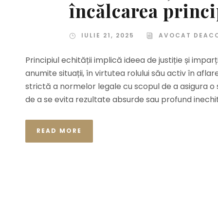
încălcarea princi
IULIE 21, 2025
AVOCAT DEAC
Principiul echității implică ideea de justiție și impar
anumite situații, în virtutea rolului său activ în af
strictă a normelor legale cu scopul de a asigura o s
de a se evita rezultate absurde sau profund inechita
READ MORE