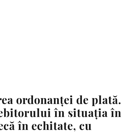
Tag
ECHITATE
ea ordonanței de plată.
ebitorului în situația în
ecă în echitate, cu