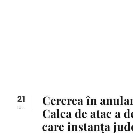
Cererea în anular
21
IUL.
Calea de atac a d
care instanța jud