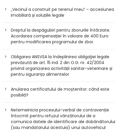
„Vecinul a construit pe terenul meu” – accesiunea
imobiliară și soluțiile legale
Dreptul la despăgubiri pentru zborurile întârziate.
Acordarea compensației în valoare de 400 Euro
pentru modificarea programului de zbor.
Obligarea ANSVSA la îndeplinirea obligaţiei legale
prevăzută de art. 15 ind. 2 din O.G. nr. 42/2004
privind organizarea activității sanitar-veterinare și
pentru siguranța alimentelor
Anularea certificatului de moștenitor: când este
posibilă?
Netemeinicia procesului-verbal de contravenție
întocmit pentru refuzul vânzătorului de a
comunica datele de identificare ale dobânditorului
(sau mandatarului acestuia) unui autovehicul