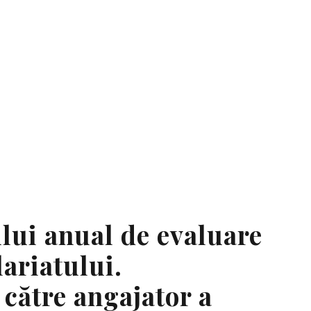
Tag
ETAPELE EVALUĂRII PROFESIONALE
lui anual de evaluare
lariatului.
către angajator a