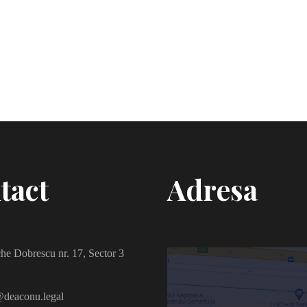
tact
Adresa
he Dobrescu nr. 17, Sector 3
deaconu.legal