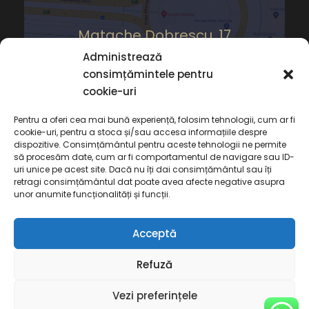
Matache Dobrescu, 17
Administrează
consimțămintele pentru
cookie-uri
Pentru a oferi cea mai bună experiență, folosim tehnologii, cum ar fi
cookie-uri, pentru a stoca și/sau accesa informațiile despre
dispozitive. Consimțământul pentru aceste tehnologii ne permite
să procesăm date, cum ar fi comportamentul de navigare sau ID-
uri unice pe acest site. Dacă nu îți dai consimțământul sau îți
retragi consimțământul dat poate avea afecte negative asupra
unor anumite funcționalități și funcții.
Acceptă
Copyright 2022 Cabinet de Avocat Deaconu,
Refuză
Toate Drepturile Rezervate
Termeni și Condiții
Politică de
Vezi preferințele
confidențialitate