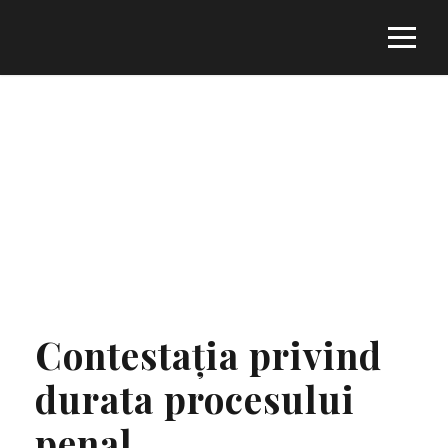
Tag
JURISPRUDENȚĂ
­Contestația privind
durata procesului
penal