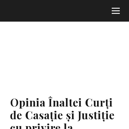
Tag
LEGEA NR. 153/2017
Opinia Înaltei Curți
de Casație și Justiție
cu privire la