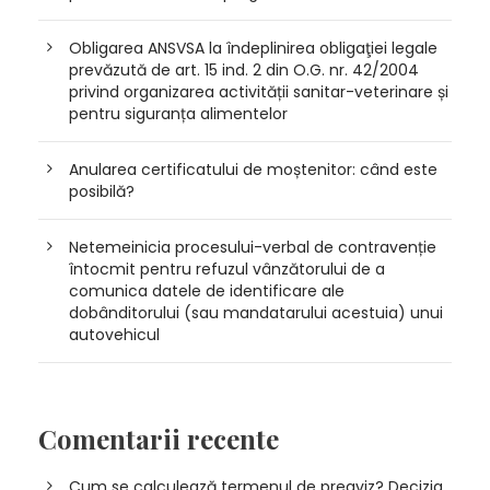
Obligarea ANSVSA la îndeplinirea obligaţiei legale
prevăzută de art. 15 ind. 2 din O.G. nr. 42/2004
privind organizarea activității sanitar-veterinare și
pentru siguranța alimentelor
Anularea certificatului de moștenitor: când este
posibilă?
Netemeinicia procesului-verbal de contravenție
întocmit pentru refuzul vânzătorului de a
comunica datele de identificare ale
dobânditorului (sau mandatarului acestuia) unui
autovehicul
Comentarii recente
Cum se calculează termenul de preaviz? Decizia