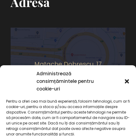
Adresa
Matache Dobrescu, 17
Administrează
consimțămintele pentru
cookie-uri
Pentru a oferi cea mai bună experiență, folosim tehnologii, cum ar fi
cookie-uri, pentru a stoca și/sau accesa informațiile despre
dispozitive. Consimțământul pentru aceste tehnologii ne permite
să procesăm date, cum ar fi comportamentul de navigare sau ID-
uri unice pe acest site. Dacă nu îți dai consimțământul sau îți
retragi consimțământul dat poate avea afecte negative asupra
unor anumite funcționalități și funcții.