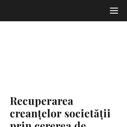
Tag
NOTIFICARE DE PLATĂ
Recuperarea
creanțelor societății
prin cererea de