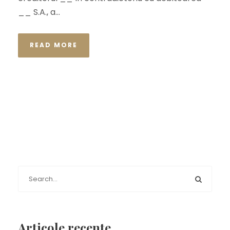
__ S.A., a...
READ MORE
Articole recente