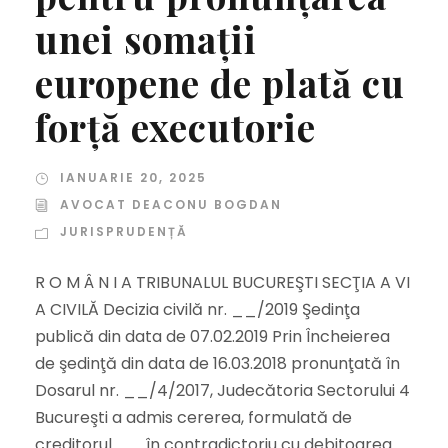
unei somaţii
europene de plată cu
forţă executorie
IANUARIE 20, 2025
AVOCAT DEACONU BOGDAN
JURISPRUDENȚĂ
R O M Â N I A TRIBUNALUL BUCUREŞTI SECŢIA A VI
A CIVILĂ Decizia civilă nr. __/2019 Şedinţa
publică din data de 07.02.2019 Prin Încheierea
de şedinţă din data de 16.03.2018 pronunţată în
Dosarul nr. __/4/2017, Judecătoria Sectorului 4
Bucureşti a admis cererea, formulată de
creditorul __ în contradictoriu cu debitoarea