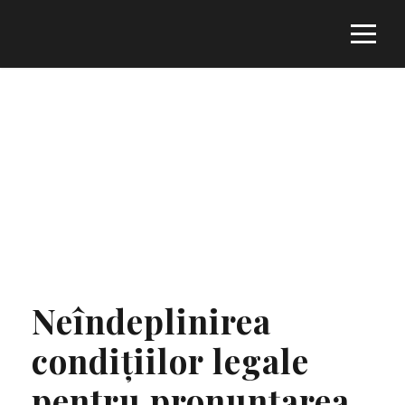
Tag
REGULAMENTUL (CE) NR. 1896/2006
Neîndeplinirea
condiţiilor legale
pentru pronunţarea