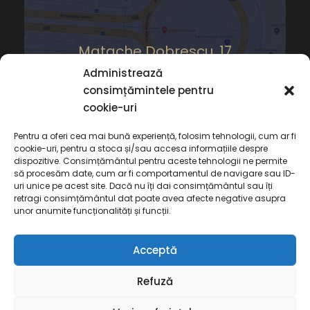
Matache Dobrescu, 17
Administrează
consimțămintele pentru
cookie-uri
Pentru a oferi cea mai bună experiență, folosim tehnologii, cum ar fi
cookie-uri, pentru a stoca și/sau accesa informațiile despre
dispozitive. Consimțământul pentru aceste tehnologii ne permite
să procesăm date, cum ar fi comportamentul de navigare sau ID-
uri unice pe acest site. Dacă nu îți dai consimțământul sau îți
retragi consimțământul dat poate avea afecte negative asupra
unor anumite funcționalități și funcții.
Acceptă
Copyright 2022 Cabinet de Avocat Deaconu,
Refuză
Toate Drepturile Rezervate
Termeni și Condiții
Politică de