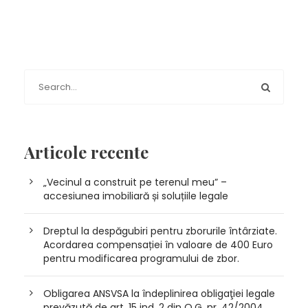
Articole recente
„Vecinul a construit pe terenul meu” –
accesiunea imobiliară și soluțiile legale
Dreptul la despăgubiri pentru zborurile întârziate.
Acordarea compensației în valoare de 400 Euro
pentru modificarea programului de zbor.
Obligarea ANSVSA la îndeplinirea obligaţiei legale
prevăzută de art. 15 ind. 2 din O.G. nr. 42/2004