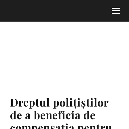
Tag
DREPTURILE POLIȚIȘTILOR
Dreptul polițiștilor
de a beneficia de
compensația pentru