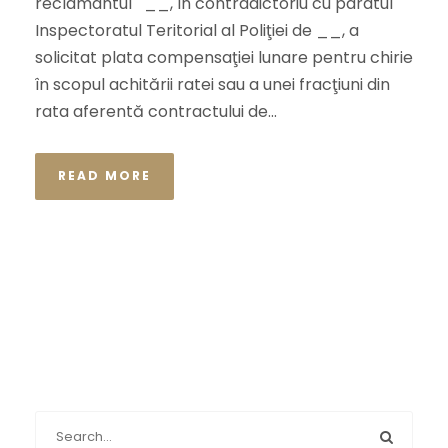
reclamantul __, în contradictoriu cu pârâtul
Inspectoratul Teritorial al Poliţiei de __, a
solicitat plata compensaţiei lunare pentru chirie
în scopul achitării ratei sau a unei fracţiuni din
rata aferentă contractului de...
READ MORE