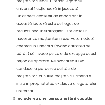
moștenitori legali. Ulterior, legatarul
universal îi acționează în judecată.
Un aspect deosebit de important în
această ipoteză este cel legat de
reducțiunea liberalităților.
Este absolut
necesar
ca moștenitorii rezervatari, odată
chemați în judecată (având calitatea de
pârâți) să invoce pe cale de excepție acest
mijloc de apărare. Neinvocarea lui va
conduce la pierderea calității de
moștenitor, bunurile moștenirii urmând a
intra în proprietatea exclusivă a legatarului
universal.
Includerea unei persoane fără vocație