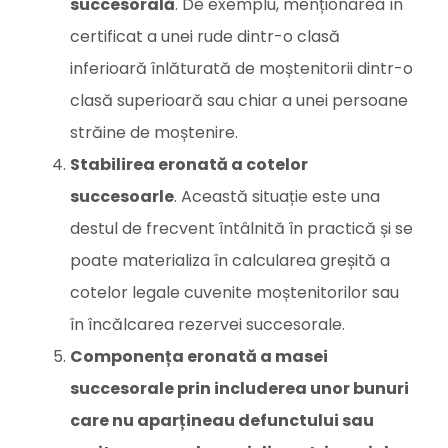
succesorală
. De exemplu, menționarea în
certificat a unei rude dintr-o clasă
inferioară înlăturată de moștenitorii dintr-o
clasă superioară sau chiar a unei persoane
străine de moștenire.
Stabilirea eronată a cotelor
succesoarle
. Această situație este una
destul de frecvent întâlnită în practică și se
poate materializa în calcularea greșită a
cotelor legale cuvenite moștenitorilor sau
în încălcarea rezervei succesorale.
Componența eronată a masei
succesorale prin includerea unor bunuri
care nu aparțineau defunctului sau