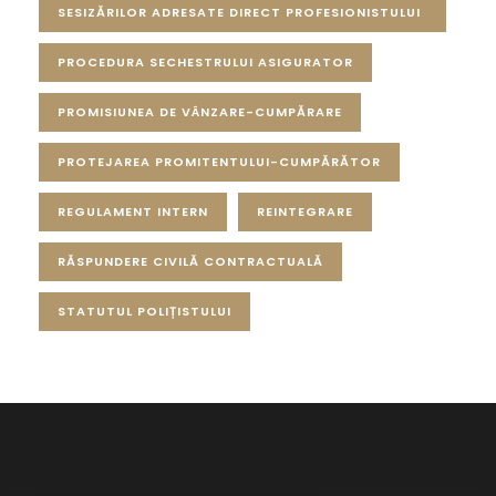
SESIZĂRILOR ADRESATE DIRECT PROFESIONISTULUI
PROCEDURA SECHESTRULUI ASIGURATOR
PROMISIUNEA DE VÂNZARE-CUMPĂRARE
PROTEJAREA PROMITENTULUI-CUMPĂRĂTOR
REGULAMENT INTERN
REINTEGRARE
RĂSPUNDERE CIVILĂ CONTRACTUALĂ
STATUTUL POLIȚISTULUI