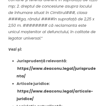
mp; 2. dreptul de concesiune asupra locului
de înhumare situat în Cimitirul###, clasa
####ga, rândul ####în suprafață de 2,25 x
2,50 m. ######## că reclamanta este
unicul moștenitor al defunctului, în calitate de
legatar universal.
”
Vezi și:
Jurisprudență relevantă:
https://www.deaconu.legal/jurisprude
nta/
Articole juridice:
https://www.deaconu.legal/articole-
juridice/