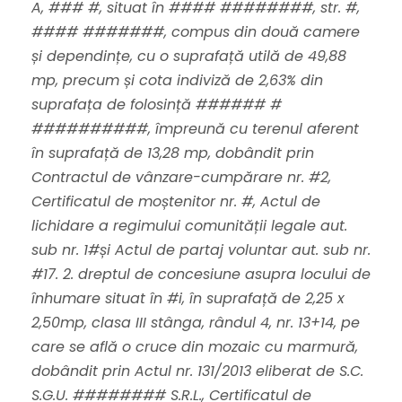
A, ### #, situat în #### ########, str. #,
#### #######, compus din două camere
și dependințe, cu o suprafață utilă de 49,88
mp, precum și cota indiviză de 2,63% din
suprafața de folosință ###### #
##########, împreună cu terenul aferent
în suprafață de 13,28 mp, dobândit prin
Contractul de vânzare-cumpărare nr. #2,
Certificatul de moștenitor nr. #, Actul de
lichidare a regimului comunității legale aut.
sub nr. 1#și Actul de partaj voluntar aut. sub nr.
#17. 2. dreptul de concesiune asupra locului de
înhumare situat în #i, în suprafață de 2,25 x
2,50mp, clasa III stânga, rândul 4, nr. 13+14, pe
care se află o cruce din mozaic cu marmură,
dobândit prin Actul nr. 131/2013 eliberat de S.C.
S.G.U. ######## S.R.L., Certificatul de