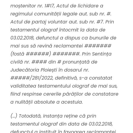
moștenitor nr. 1#17, Actul de lichidare a
regimului comunității legale aut. sub nr. #.
Actul de partaj voluntar aut. sub nr. #7. Prin
testamentul olograf întocmit la data de
03.02.2018, defunctul a dispus ca bunurile de
mai sus să revină reclamantei #######
(fostă ######) #######. Prin Sentința
civilă nr. #### din # pronunțată de
Judecătoria Ploiești în dosarul nr.
#####/281/2022, definitivă, s-a constatat
validitatea testamentului olograf de mai sus,
fiind respinse cererile pârâților de constatare
a nulității absolute a acestuia.
(…) Totodată, instanța reține că prin
testamentul olograf din data de 03.02.2018,
defunctul a instituit în favoarea reclamantei