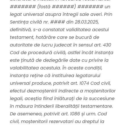
####### (fostă ######) ####### un
legat universal asupra întregii sale averi. Prin
Sentința civilă nr. #### din 28.03.2025,
definitivă, s-a constatat validitatea acestui
testament, hotărâre care se bucură de
autoritate de lucru judecat în sensul art. 430
Cod de procedură civilă, astfel încât instanța
este ținută de dezlegările date cu privire la
valabilitatea acestuia. În aceste condiții,
instanța reține că instituirea legatarului
universal produce, potrivit art. 1074 Cod civil,
efectul dezmoștenirii indirecte a moștenitorilor
legali, aceștia fiind înlăturați de la succesiune
în măsura întinderii liberalității testamentare.
De asemenea, potrivit art. 1086 și urm. Cod
civil, moștenitorii rezervatari au dreptul la