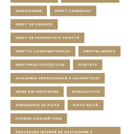
DESPĂGUBIRE
DREPT COMERCIAL
DREPT DE CREANȚĂ
DREPT DE PROPRIETATE PRIVATĂ
DREPTUL CONSUMATORULUI
DREPTUL MUNCII
DREPTURILE POLIȚIȘTILOR
ECHITATE
EVALUAREA PROFESIONALĂ A SALARIATULUI
IEȘIRE DIN INDIVIZIUNE
NELEGALITATE
ORDONANȚA DE PLATĂ
PLATĂ SULTĂ
POPRIRE ASIGURĂTORIE
PROCEDURA INTERNĂ DE GESTIONARE A