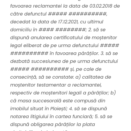
favoarea reclamantei la data de 03.02.2018 de
către defunctul ##### ##########,
decedat la data de 17.12.2021, cu ultimul
domiciliu în #### ########; 2. să se
dispună anularea certificatului de moștenitor
legal eliberat de pe urma defunctului #####
########## în favoarea pârâților. 3. să se
dezbată succesiunea de pe urma defunctului
##### ########## și, pe cale de
consecință, să se constate: a) calitatea de
moștenitor testamentar a reclamantei,
respectiv de moștenitori legali a pârâților; b)
că masa succesorală este compusă din
imobilul situat în Ploiești; 4. să se dispună
notarea litigiului în cartea funciară; 5. să se
dispună obligarea pârâților la plata