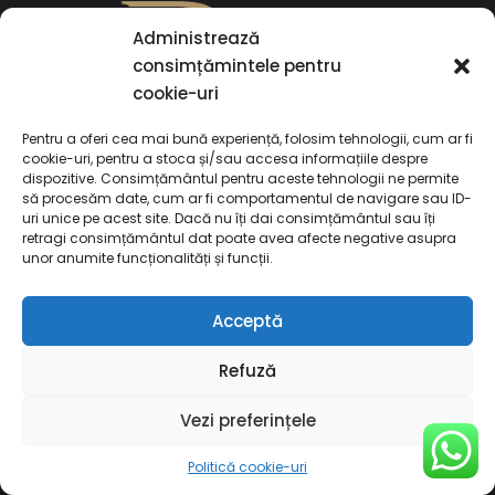
Administrează
consimțămintele pentru
cookie-uri
Pentru a oferi cea mai bună experiență, folosim tehnologii, cum ar fi
cookie-uri, pentru a stoca și/sau accesa informațiile despre
dispozitive. Consimțământul pentru aceste tehnologii ne permite
să procesăm date, cum ar fi comportamentul de navigare sau ID-
uri unice pe acest site. Dacă nu îți dai consimțământul sau îți
retragi consimțământul dat poate avea afecte negative asupra
unor anumite funcționalități și funcții.
Contact
Acceptă
Refuză
Vezi preferințele
Str. Matache Dobrescu nr. 17, Sector 3 Bucuresti
Politică cookie-uri
bogdan@deaconu.legal