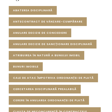
ABATEREA DISCIPLINARĂ
ANTECONTRACT DE VÂNZARE-CUMPĂRARE
ANULARE DECIZIE DE CONCEDIERE
ANULARE DECIZIE DE SANCȚIONARE DISCIPLINARĂ
ATRIBUIREA ÎN NATURĂ A BUNULUI IMOBIL
BUNURI IMOBILE
CALE DE ATAC ÎMPOTRIVA ORDONANȚEI DE PLATĂ
CERCETAREA DISCIPLINARĂ PREALABILĂ
CERERE ÎN ANULAREA ORDONANȚEI DE PLATĂ
CLAUZA DE NECONCURENȚĂ ÎN CONTRACTELE