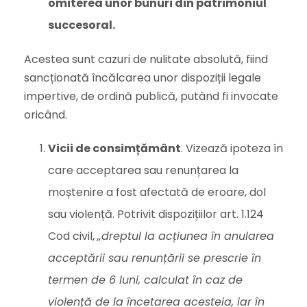
omiterea unor bunuri din patrimoniul
succesoral.
Acestea sunt cazuri de nulitate absolută, fiind
sancționată încălcarea unor dispoziții legale
impertive, de ordină publică, putând fi invocate
oricând.
Vicii de consimțământ
. Vizează ipoteza în
care acceptarea sau renunțarea la
moștenire a fost afectată de eroare, dol
sau violență. Potrivit dispozițiilor art. 1.124
Cod civil,
„dreptul la acțiunea în anularea
acceptării sau renunțării se prescrie în
termen de 6 luni, calculat în caz de
violență de la încetarea acesteia, iar în