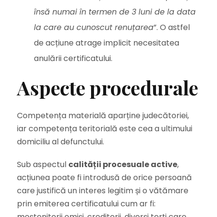
însă numai în termen de 3 luni de la data
la care au cunoscut renuțarea
”. O astfel
de acțiune atrage implicit necesitatea
anulării certificatului.
Aspecte procedurale
Competența materială aparține judecătoriei,
iar competența teritorială este cea a ultimului
domiciliu al defunctului.
Sub aspectul
calității procesuale active
,
acțiunea poate fi introdusă de orice persoană
care justifică un interes legitim și o vătămare
prin emiterea certificatului cum ar fi:
moștenitorii omiși, creditorii, diverși terți care