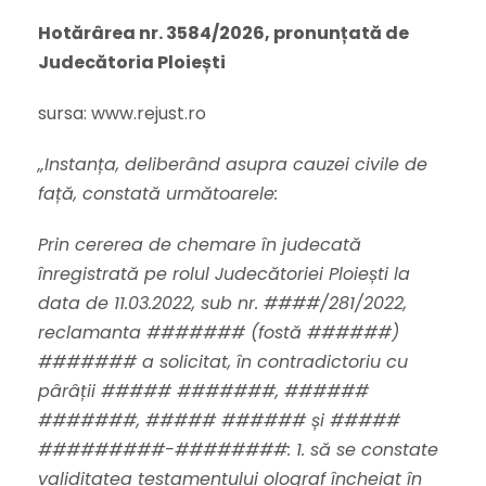
Hotărârea nr. 3584/2026, pronunțată de
Judecătoria Ploiești
sursa: www.rejust.ro
„Instanța, deliberând asupra cauzei civile de
față, constată următoarele:
Prin cererea de chemare în judecată
înregistrată pe rolul Judecătoriei Ploiești la
data de 11.03.2022, sub nr. ####/281/2022,
reclamanta ####### (fostă ######)
####### a solicitat, în contradictoriu cu
pârâții ##### #######, ######
#######, ##### ###### și #####
#########-########: 1. să se constate
validitatea testamentului olograf încheiat în