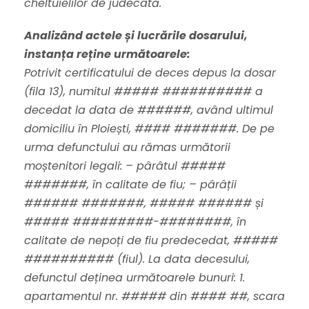
cheltuielilor de judecată.
Analizând actele și lucrările dosarului,
instanța reține următoarele:
Potrivit certificatului de deces depus la dosar
(fila 13), numitul ##### ########## a
decedat la data de ######, având ultimul
domiciliu în Ploiești, #### #######. De pe
urma defunctului au rămas următorii
moștenitori legali: – pârâtul #####
#######, în calitate de fiu; – pârâții
###### #######, ##### ###### și
##### #########-########, în
calitate de nepoți de fiu predecedat, #####
########## (fiul). La data decesului,
defunctul deținea următoarele bunuri: 1.
apartamentul nr. ##### din #### ##, scara