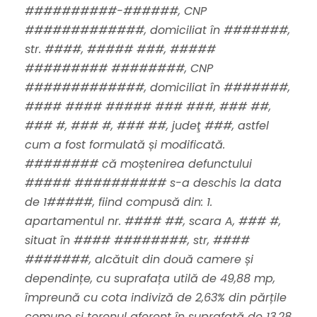
##########-######, CNP
#############, domiciliat în #######,
str. ####, ##### ###, #####
######### ########, CNP
#############, domiciliat în #######,
#### #### ##### ### ###, ### ##,
### #, ### #, ### ##, judeţ ###, astfel
cum a fost formulată și modificată.
######## că moștenirea defunctului
##### ########## s-a deschis la data
de 1#####, fiind compusă din: 1.
apartamentul nr. #### ##, scara A, ### #,
situat în #### ########, str, ####
#######, alcătuit din două camere și
dependințe, cu suprafața utilă de 49,88 mp,
împreună cu cota indiviză de 2,63% din părțile
comune și terenul aferent în suprafață de 13,28