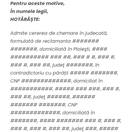
Pentru aceste motive,
În numele legii,
HOTĂRĂȘTE:
Admite cererea de chemare în judecată,
formulată de reclamanta #######
#######, domiciliată în Ploieşti, ####
########## ### ##, ### # #, ### #,
### #, ### ##, judeţ #######, în
contradictoriu cu pârâții ##### #######,
CNP #############, domiciliat în
###########, ##### ### ###, ### #,
### ##, judeţ ######, ######
####### #######, CNP
#############, domiciliată în
#######, #### ####### ### #, ### #,
### #, ### #, ### ##, judeţ ###, #####