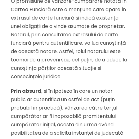
O promisiune de vânzare-cumpărare notată în
Cartea Funciară este o mențiune care apare în
extrasul de carte funciară și indică existența
unei obligații de a vinde asumate de proprietar.
Notarul, prin consultarea extrasului de carte
funciară pentru autentificare, va lua cunoștință
de această notare. Astfel, rolul notarului este
tocmai de a preveni sau, cel puțin, de a aduce la
cunoștința părților această situație și
consecințele juridice.
Prin absurd,
și în ipoteza în care un notar
public ar autentifica un astfel de act (puțin
probabil în practică), vânzarea către terțul
cumpărător ar fi inopozabilă promitentului-
cumpărător inițial, acesta din urmă având
posibilitatea de a solicita instanței de judecată