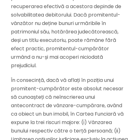
recuperarea efectivă a acestora depinde de
solvabilitatea debitorului. Dacă promitentul-
vânzător nu deține bunuri urmăribile în
patrimoniul său, hotărârea judecătorească,
deși un titlu executoriu, poate rămâne fără
efect practic, promitentul-cumpărător
urmând a nu-și mai acoperi niciodată
prejudiciul.
În consecință, dacă vă aflați în poziția unui
promitent-cumpărător este absolut necesar
să cunoașteți că neînscrierea unui
antecontract de vânzare-cumpărare, având
ca obiect un bun imobil, în Cartea Funciară vă
expune la trei riscuri majore: (i) Vânzarea
bunului respectiv către o terță persoană; (ii)
Limitarea opțiunilor judiciare exclusiv la acțiunea