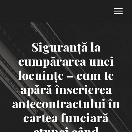
Siguranță la
cumpărarea unei
locuințe – cum te
apără înscrierea
antecontractului în
cartea funciară
atunci când