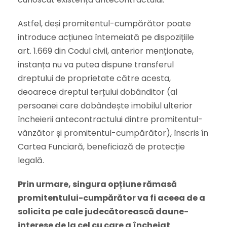
Astfel, deși promitentul-cumpărător poate
introduce acțiunea întemeiată pe dispozițiile
art. 1.669 din Codul civil, anterior menționate,
instanța nu va putea dispune transferul
dreptului de proprietate către acesta,
deoarece dreptul terțului dobânditor (al
persoanei care dobândește imobilul ulterior
încheierii antecontractului dintre promitentul-
vânzător și promitentul-cumpărător), înscris în
Cartea Funciară, beneficiază de protecție
legală.
Prin urmare, singura opțiune rămasă
promitentului-cumpărător va fi aceea de a
solicita pe cale judecătorească daune-
interese de la cel cu care a încheiat