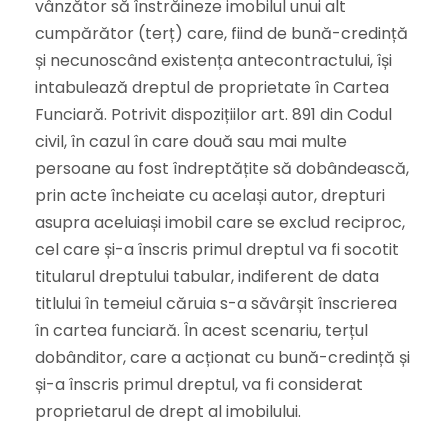
vânzător să înstrăineze imobilul unui alt
cumpărător (terț) care, fiind de bună-credință
și necunoscând existența antecontractului, își
intabulează dreptul de proprietate în Cartea
Funciară. Potrivit dispozițiilor art. 891 din Codul
civil, în cazul în care două sau mai multe
persoane au fost îndreptățite să dobândească,
prin acte încheiate cu același autor, drepturi
asupra aceluiași imobil care se exclud reciproc,
cel care și-a înscris primul dreptul va fi socotit
titularul dreptului tabular, indiferent de data
titlului în temeiul căruia s-a săvârșit înscrierea
în cartea funciară. În acest scenariu, terțul
dobânditor, care a acționat cu bună-credință și
și-a înscris primul dreptul, va fi considerat
proprietarul de drept al imobilului.