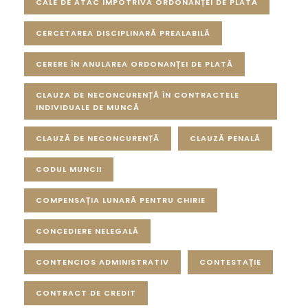
CALE DE ATAC ÎMPOTRIVA ORDONANȚEI DE PLATĂ
CERCETAREA DISCIPLINARĂ PREALABILĂ
CERERE ÎN ANULAREA ORDONANȚEI DE PLATĂ
CLAUZA DE NECONCURENȚĂ ÎN CONTRACTELE
INDIVIDUALE DE MUNCĂ
CLAUZĂ DE NECONCURENȚĂ
CLAUZĂ PENALĂ
CODUL MUNCII
COMPENSAȚIA LUNARĂ PENTRU CHIRIE
CONCEDIERE NELEGALĂ
CONTENCIOS ADMINISTRATIV
CONTESTAȚIE
CONTRACT DE CREDIT