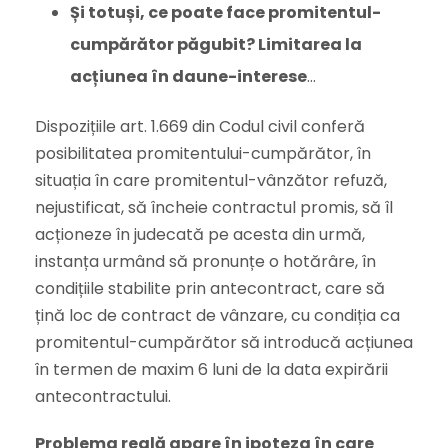
Și totuși, ce poate face promitentul-
cumpărător păgubit? Limitarea la
acțiunea în daune-interese
…
Dispozițiile art. 1.669 din Codul civil conferă
posibilitatea promitentului-cumpărător, în
situația în care promitentul-vânzător refuză,
nejustificat, să încheie contractul promis, să îl
acționeze în judecată pe acesta din urmă,
instanța urmând să pronunțe o hotărâre, în
condițiile stabilite prin antecontract, care să
țină loc de contract de vânzare, cu condiția ca
promitentul-cumpărător să introducă acțiunea
în termen de maxim 6 luni de la data expirării
antecontractului.
Problema reală apare în ipoteza în care